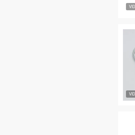
VI
VI