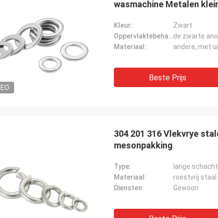
wasmachine Metalen klei
Kleur:
Zwart
Oppervlaktebehandeling:
de zwarte ano
Materiaal:
andere, met u
Beste Prijs
DEO
304 201 316 Vlekvrye sta
mesonpakking
Type:
lange schach
Materiaal:
roestvrij staal
Diensten:
Gewoon