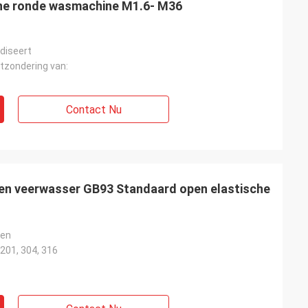
ne ronde wasmachine M1.6- M36
diseert
itzondering van:
Contact Nu
len veerwasser GB93 Standaard open elastische
ten
 201, 304, 316