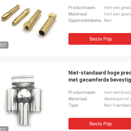
Productnaam:
met een gewic
Materiaal:
met een gewic
Oppervlaktebehandeling:
Niet
Beste Prijs
DEO
Niet-standaard hoge prec
met gecamferde bevestig
Productnaam:
met een breed
Materiaal:
Aluminium of 
Type:
Niet Standaar
Beste Prijs
DEO