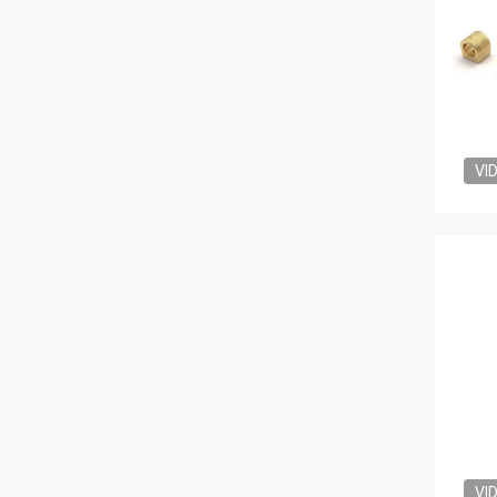
VI
VI