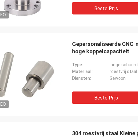
Beste Prijs
DEO
Gepersonaliseerde CNC-m
hoge koppelcapaciteit
Type:
lange schach
Materiaal:
roestvrij staal
Diensten:
Gewoon
Beste Prijs
DEO
304 roestvrij staal Klein