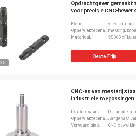
Opdrachtgever gemaakt z
voor precisie CNC-bewerk
Kleur:
verven (rood,b
Oppervlaktebehandeling:
messing, kope
Kevin
Kamil.
Materiaal:
SS303 of kuns
jullie bedanken voor de jongens die
Goede kwaliteit, concurr
rdig en behulpzaam voor ons zijn.
uitstekende communicat
Beste Prijs
DEO
CNC-as van roestvrij staa
industriële toepassingen
Productnaam:
Draaiende sc
Oppervlaktebehandeling:
Aangepast ve
Vervaardiging:
CNC-bewerki