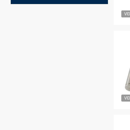
VI
VI