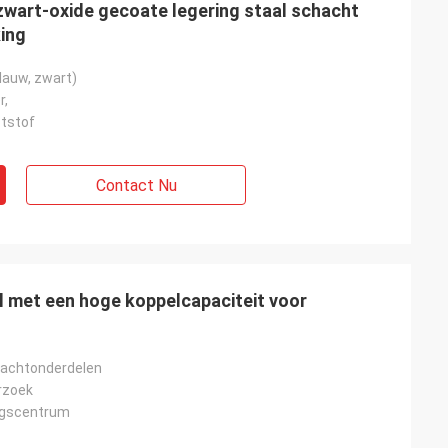
wart-oxide gecoate legering staal schacht
ing
lauw, zwart)
r,
tstof
erende prijs en
ie.
Contact Nu
l met een hoge koppelcapaciteit voor
hachtonderdelen
rzoek
ngscentrum