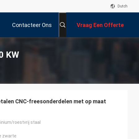
Dutch
Contacteer Ons
Vraag Een Offerte
Aan
50 KW
talen CNC-freesonderdelen met op maat
nium/roestvrij staal
e zwarte