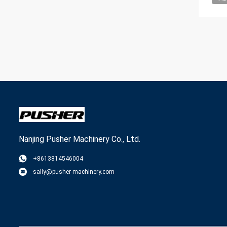
Nanjing Pusher Machinery Co., Ltd.
+8613814546004
sally@pusher-machinery.com