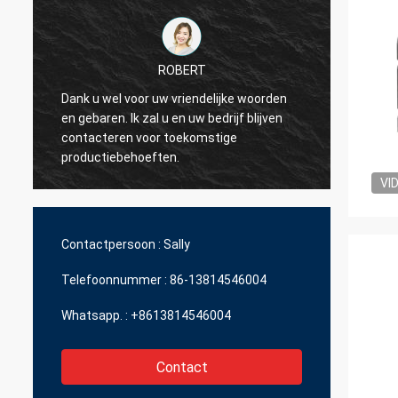
ROBERT
Dank u wel voor uw vriendelijke woorden
en gebaren. Ik zal u en uw bedrijf blijven
Ik wil 
contacteren voor toekomstige
erg aa
productiebehoeften.
VI
Contactpersoon :
Sally
Telefoonnummer :
86-13814546004
Whatsapp. :
+8613814546004
Contact