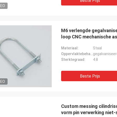
Beste Prijs
DEO
M6 verlengde gegalvanise
loop CNC mechanische a
Materiaal:
Staal
Oppervlaktebehandeling:
gegalvaniseer
Sterktegraad:
4.8
Beste Prijs
DEO
Custom messing cilindris
vorm pin verwerking niet