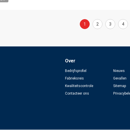
1
2
3
4
Over
Bedrijfsprofiel
Nieuws
Fabrieksreis
Gevallen
Kwaliteitscontrole
Sitemap
Contacteer ons
Privacybel