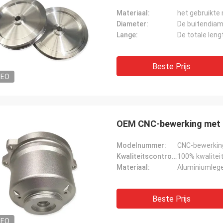
Materiaal:
Diameter:
Lange:
Beste Prijs
DEO
OEM CNC-bewerking met h
Modelnummer:
CNC-bewerkin
Kwaliteitscontrole:
100% kwalitei
Materiaal:
Aluminiumlege
Beste Prijs
DEO