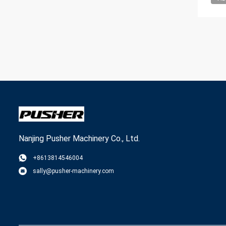
Nanjing Pusher Machinery Co., Ltd.
+8613814546004
sally@pusher-machinery.com