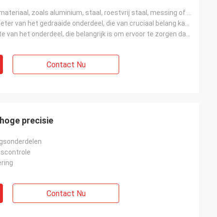
het gebruikte materiaal, zoals aluminium, staal, roestvrij staal, messing of kunststof,
De buitendiameter van het gedraaide onderdeel, die van cruciaal belang kan zijn voor de pasvorm en f
De totale lengte van het onderdeel, die belangrijk is om ervoor te zorgen dat het past binnen de ont
Contact Nu
oge precisie
gsonderdelen
tscontrole
ring
Contact Nu