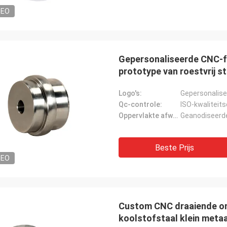
DEO
Gepersonaliseerde CNC-f
prototype van roestvrij 
Logo's:
Gepersonalise
Qc-controle:
ISO-kwaliteits
Oppervlakte afwerking:
Geanodiseerde
Beste Prijs
DEO
Custom CNC draaiende onde
koolstofstaal klein meta