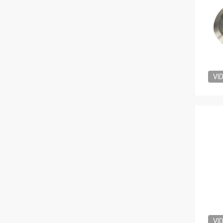
VI
VI