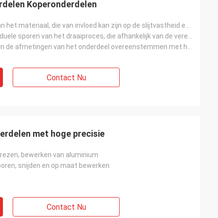
rdelen Koperonderdelen
De hardheid van het materiaal, die van invloed kan zijn op de slijtvastheid en duurzaamheid van de o
eventuele residuele sporen van het draaiproces, die afhankelijk van de vereiste afwerkingskwaliteit
De mate waarin de afmetingen van het onderdeel overeenstemmen met het gespecificeerde ontwerp, wat v
Contact Nu
rdelen met hoge precisie
frezen, bewerken van aluminium
boren, snijden en op maat bewerken
Contact Nu