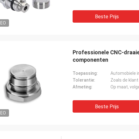
Beste Prijs
DEO
Professionele CNC-draaien
componenten
Toepassing:
Automobiele i
Tolerantie:
Zoals de klant
Afmeting:
Op maat, volg
Beste Prijs
DEO