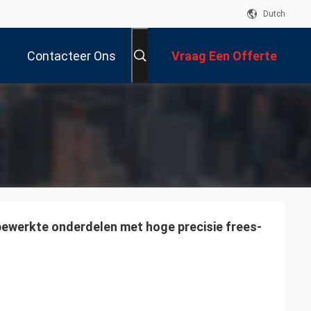
Dutch
Contacteer Ons
Vraag Een Offerte
Aan
werkte onderdelen met hoge precisie frees-
n