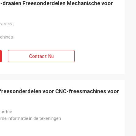
C-draaien Freesonderdelen Mechanische voor
 vereist
achines
erende prijs en
ie.
Contact Nu
 freesonderdelen voor CNC-freesmachines voor
ustrie
erde informatie in de tekeningen