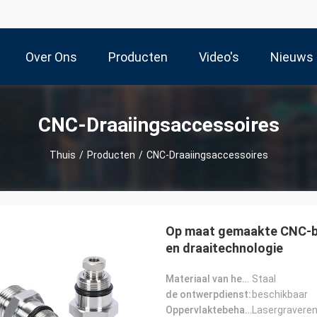
Over Ons
Producten
Video's
Nieuws
CNC-Draaiingsaccessoires
Thuis
/
Producten
/
CNC-Draaiingsaccessoires
Op maat gemaakte CNC-be
en draaitechnologie
Materiaal van het product:
Staal
de ontwerpdienst:
beschikbaar
Oppervlaktebehandeling:
Lasergravere