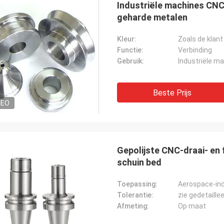
Industriële machines CN
geharde metalen
Kleur:
Zoals de klant
Functie:
Verbinding
Kevin
Kamil.
Gebruik:
Industriële m
jullie bedanken voor de jongens die
Goede kwaliteit, concurr
rdig en behulpzaam voor ons zijn.
uitstekende communicat
Beste Prijs
DEO
Gepolijste CNC-draai- en
schuin bed
Toepassing:
Aerospace-ind
Tolerantie:
zie gedetaille
Afmeting:
Op maat