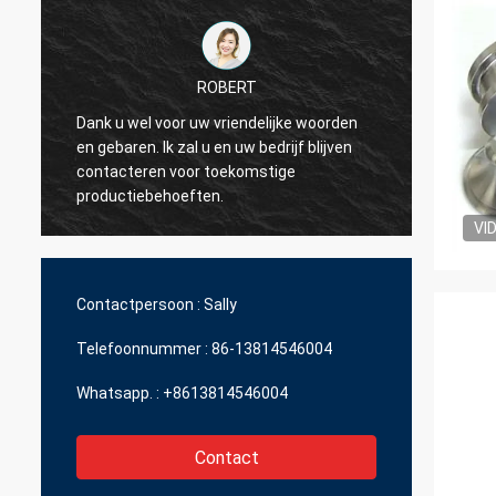
ROBERT
Dank u wel voor uw vriendelijke woorden
en gebaren. Ik zal u en uw bedrijf blijven
Ik wil 
contacteren voor toekomstige
erg aa
productiebehoeften.
VI
Contactpersoon :
Sally
Telefoonnummer :
86-13814546004
Whatsapp. :
+8613814546004
Contact