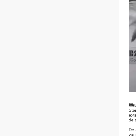
Wat
Ste
ext
de 
De 
van