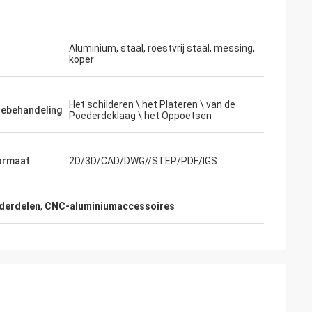
Aluminium, staal, roestvrij staal, messing,
koper
erende prijs en
Het schilderen \ het Plateren \ van de
ie.
tebehandeling
Poederdeklaag \ het Oppoetsen
ormaat
2D/3D/CAD/DWG//STEP/PDF/IGS
derdelen
,
CNC-aluminiumaccessoires