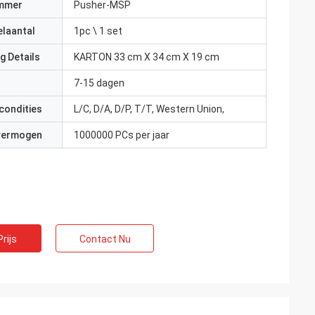
mmer
Pusher-MSP
elaantal
1pc \ 1 set
g Details
KARTON 33 cm X 34 cm X 19 cm
7-15 dagen
condities
L/C, D/A, D/P, T/T, Western Union,
 vermogen
1000000 PCs per jaar
rijs
Contact Nu