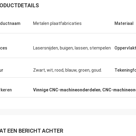
ODUCTDETAILS
oductnaam
Metalen plaatfabricaties
Materiaal
Kevin
Kamil.
jullie bedanken voor de jongens die
Goede kwaliteit, concurr
rdig en behulpzaam voor ons zijn.
uitstekende communicat
ces
Lasersnijden, buigen, lassen, stempelen
Oppervlak
ur
Zwart, wit, rood, blauw, groen, goud.
Tekeningf
keren
Vinnige CNC-machineonderdelen
,
CNC-machineon
AT EEN BERICHT ACHTER