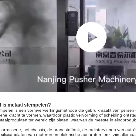
 is metaal stempelen?
mpelen is een vormverwerkingsmethode die gebruikmaakt van persen e
erne kracht te vormen, waardoor plastic vervorming of scheiding ontst
staalprodukten ter wereld zijn platen, waarvan de meeste in eindprod
carrosserie, het chassis, de brandstoftank, de radiatorvinnen van auto
 siliciumplaten van motoren en elektrische apparaten, enz. zijn allema