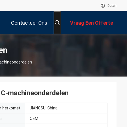
Dutch
Contacteer Ons
Vraag Een Offerte
Aan
en
achineonderdelen
NC-machineonderdelen
an herkomst
JIANGSU, China
m
OEM