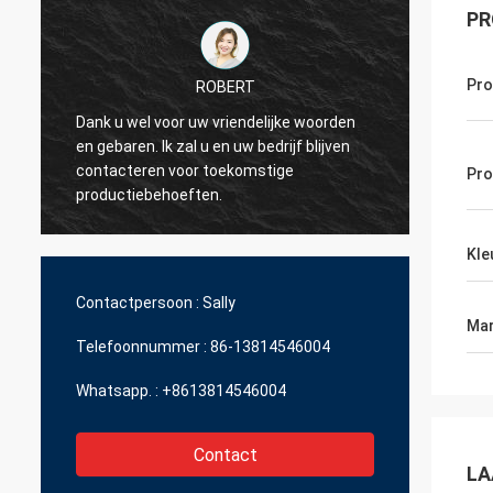
PR
Pr
ROBERT
Dank u wel voor uw vriendelijke woorden
en gebaren. Ik zal u en uw bedrijf blijven
Ik wil 
contacteren voor toekomstige
erg aa
Pro
productiebehoeften.
Kle
Contactpersoon :
Sally
Mar
Telefoonnummer :
86-13814546004
Whatsapp. :
+8613814546004
Contact
LA