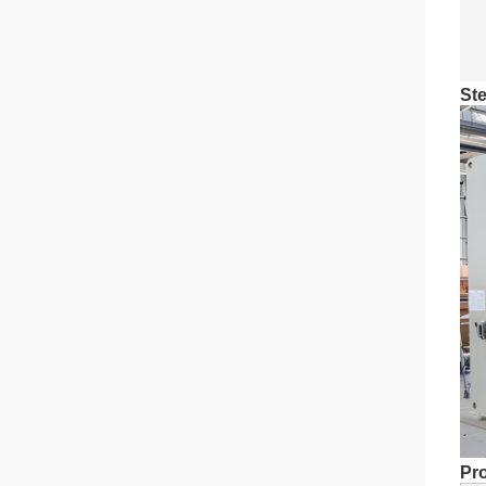
St
Pr