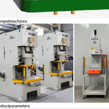
empelmachines
oductparameters