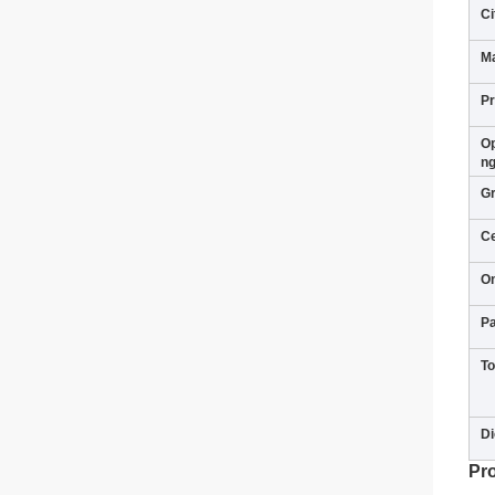
Ci
Ma
P
Op
n
Gr
Ce
O
P
To
Di
Pr