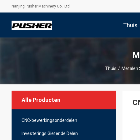
Nanjing Pusher Machinery Co., Ltd.
Thuis
M
Thuis
/
Metalen 
Alle Producten
C
CNC-bewerkingsonderdelen
Investerings Gietende Delen