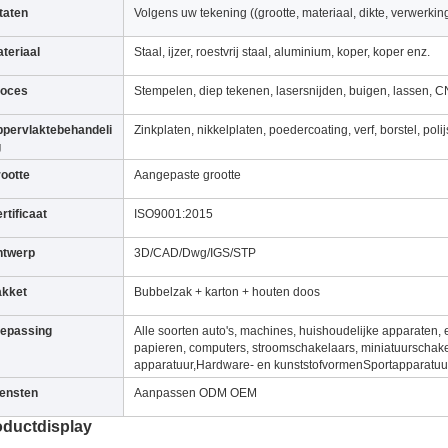
taten
Volgens uw tekening ((grootte, materiaal, dikte, verwerkin
teriaal
Staal, ijzer, roestvrij staal, aluminium, koper, koper enz.
roces
Stempelen, diep tekenen, lasersnijden, buigen, lassen, 
pervlaktebehandeli
Zinkplaten, nikkelplaten, poedercoating, verf, borstel, pol
g
ootte
Aangepaste grootte
rtificaat
ISO9001:2015
ntwerp
3D/CAD/Dwg/IGS/STP
akket
Bubbelzak + karton + houten doos
epassing
Alle soorten auto's, machines, huishoudelijke apparaten, 
papieren, computers, stroomschakelaars, miniatuurschakela
apparatuur,Hardware- en kunststofvormenSportapparatuur
ensten
Aanpassen ODM OEM
oductdisplay