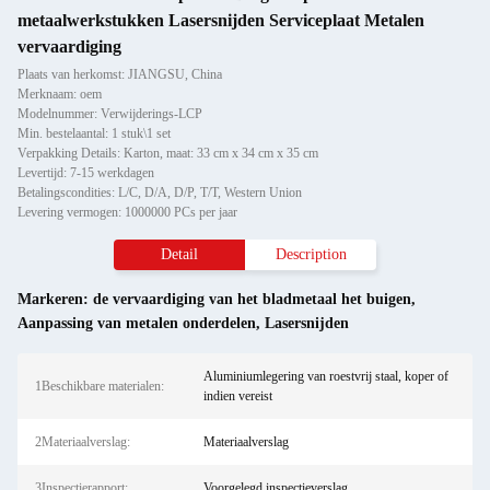
metaalwerkstukken Lasersnijden Serviceplaat Metalen
vervaardiging
Plaats van herkomst: JIANGSU, China
Merknaam: oem
Modelnummer: Verwijderings-LCP
Min. bestelaantal: 1 stuk\1 set
Verpakking Details: Karton, maat: 33 cm x 34 cm x 35 cm
Levertijd: 7-15 werkdagen
Betalingscondities: L/C, D/A, D/P, T/T, Western Union
Levering vermogen: 1000000 PCs per jaar
Detail
Description
Markeren:
de vervaardiging van het bladmetaal het buigen
,
Aanpassing van metalen onderdelen
,
Lasersnijden
Aluminiumlegering van roestvrij staal, koper of
1Beschikbare materialen:
indien vereist
2Materiaalverslag:
Materiaalverslag
3Inspectierapport:
Voorgelegd inspectieverslag