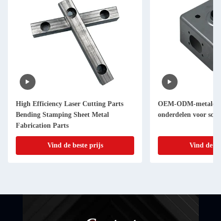
High Efficiency Laser Cutting Parts
OEM-ODM-metalen l
Bending Stamping Sheet Metal
onderdelen voor sch
Fabrication Parts
Vind de beste prijs
Vind de be