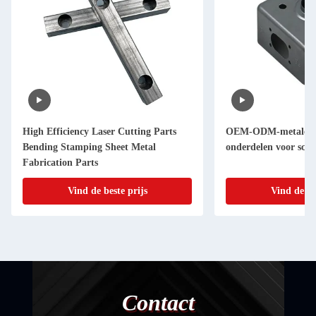
High Efficiency Laser Cutting Parts
OEM-ODM-metalen l
Bending Stamping Sheet Metal
onderdelen voor sch
Fabrication Parts
Vind de beste prijs
Vind de be
Contact