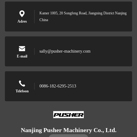
Kamer 1005, 20 Songfeng Road, Jiangning District Nanjing
China
Adres
sally@pusher-machinery.com
E-mail
0086-182-6295-2513
Telefoon
Nanjing Pusher Machinery Co., Ltd.