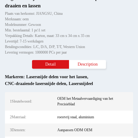
draaien en lassen
Plaats van herkomst: JIANGSU, China
Merknaam: oem
Modelnummer: Gewoon
Min. bestelaantal: 1 pc\1 set
Verpakking Details: Karton, maat: 33 cm x 34 cm x 35 cm
Levertijd: 7-15 werkdagen
Betalingscondities: L/C, D/A, D/P, T/T, Western Union
Levering vermogen: 1000000 PCs per jaar
Detail
Description
Markeren:
Lasersnijde delen voor het lassen
,
CNC-draaiende lasersnijde delen
,
Lasersnijdeel
OEM het Metaalvervaardiging van het
1Sleutelwoord:
Precisieblad
2Materiaal:
roestvrij staal, aluminium
3Diensten:
Aanpassen ODM OEM