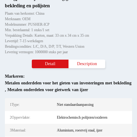
bekleding en polijsten
Plaats van herkomst: China
Merknaam: OEM
Modelnummer: PUSHER-ICP
Min. bestelaantal: 1 stuks/1 set
Verpakking Details: Karton, maat: 33 cm x 34 cm x 35 cm
Levertijd: 7-15 werkdagen
Betalingscondities: L/C, D/A, D/P, T/T, Western Union
Levering vermogen: 1000000 stuks per jaar
Detail
Description
Markeren:
Metalen onderdelen voor het gieten van investeringen met bekleding
,
Metalen onderdelen voor gietwerk van ijzer
1Type:
Niet standaardaanpassing
2Oppervlakte:
Elektrochemisch polijsten/oxideren
3Materiaal:
Aluminium, roestvrij staal, ijzer