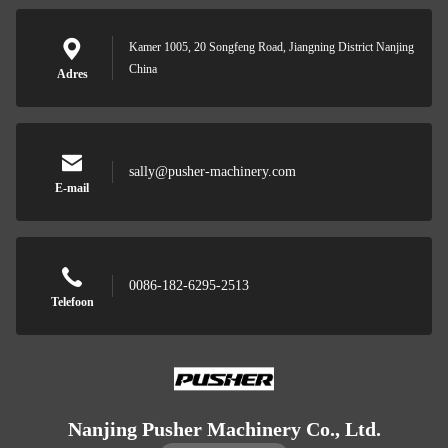
Kamer 1005, 20 Songfeng Road, Jiangning District Nanjing
China
Adres
sally@pusher-machinery.com
E-mail
0086-182-6295-2513
Telefoon
Nanjing Pusher Machinery Co., Ltd.