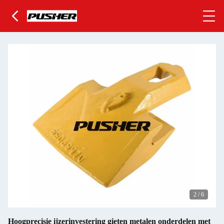
2
/
6
Hoogprecisie ijzerinvestering gieten metalen onderdelen met