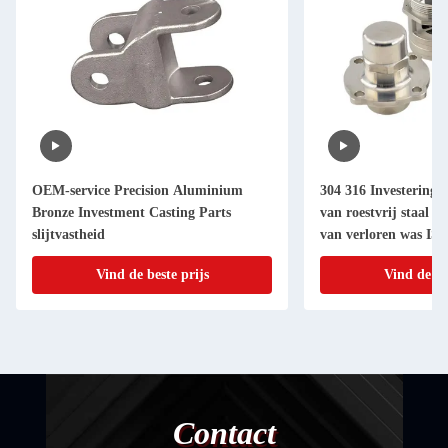
OEM-service Precision Aluminium
304 316 Investerings
Bronze Investment Casting Parts
van roestvrij staal 
slijtvastheid
van verloren was IS
gecertificeerd
Vind de beste prijs
Vind de be
Contact