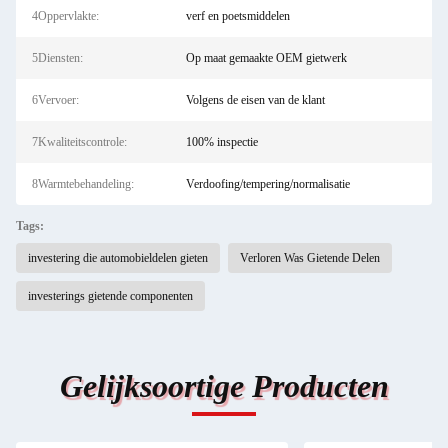
4Oppervlakte:
verf en poetsmiddelen
5Diensten:
Op maat gemaakte OEM gietwerk
6Vervoer:
Volgens de eisen van de klant
7Kwaliteitscontrole:
100% inspectie
8Warmtebehandeling:
Verdoofing/tempering/normalisatie
Tags:
investering die automobieldelen gieten
Verloren Was Gietende Delen
investerings gietende componenten
Gelijksoortige Producten