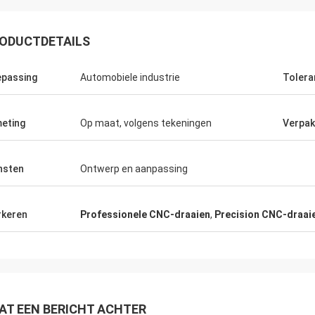
ODUCTDETAILS
Kevin
Kamil.
passing
Automobiele industrie
Tolera
jullie bedanken voor de jongens die
Goede kwaliteit, concurr
rdig en behulpzaam voor ons zijn.
uitstekende communicat
eting
Op maat, volgens tekeningen
Verpak
nsten
Ontwerp en aanpassing
keren
Professionele CNC-draaien
,
Precision CNC-draai
AT EEN BERICHT ACHTER