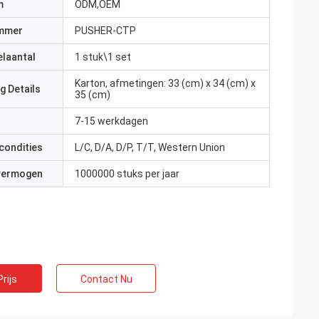
m
ODM,OEM
mmer
PUSHER-CTP
elaantal
1 stuk\1 set
Karton, afmetingen: 33 (cm) x 34 (cm) x
g Details
35 (cm)
7-15 werkdagen
condities
L/C, D/A, D/P, T/T, Western Union
 vermogen
1000000 stuks per jaar
rijs
Contact Nu