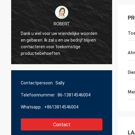
PR
ROBERT
Toe
Dank u wel voor uw vriendelijke woorden
en gebaren. Ik zal u en uw bedrijf blijven
Ik wil 
contacteren voor toekomstige
erg aa
Afm
productiebehoeften.
Die
Contactpersoon :
Sally
Mar
Telefoonnummer :
86-13814546004
Whatsapp. :
+8613814546004
Contact
LA