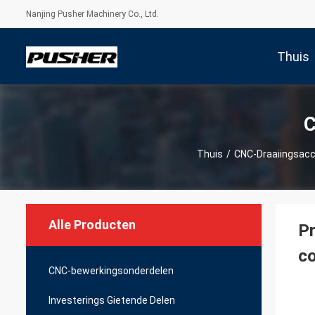
Nanjing Pusher Machinery Co., Ltd.
Thuis
C
Thuis
/
CNC-Draaiingsacc
Alle Producten
Pr
c
CNC-bewerkingsonderdelen
Investerings Gietende Delen