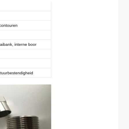
 contouren
aibank, interne boor
atuurbestendigheid