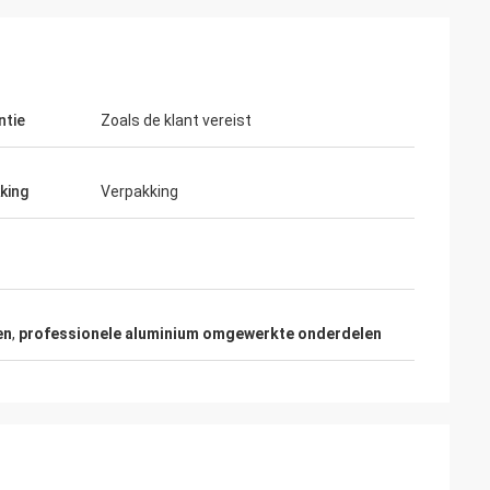
ntie
Zoals de klant vereist
erende prijs en
ie.
king
Verpakking
en
,
professionele aluminium omgewerkte onderdelen