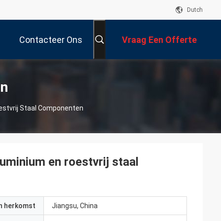
Dutch
Contacteer Ons
Vraag Een Offerte
Aan
en
estvrij Staal Componenten
uminium en roestvrij staal
an herkomst
Jiangsu, China