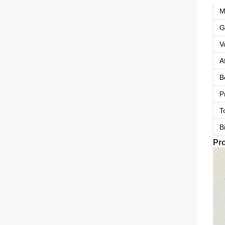
M
G
V
A
B
P
T
B
Pr