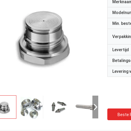
Merknaa
Modelnu
Min. best
Verpakkin
Levertijd
Betalings
Levering
Beste P