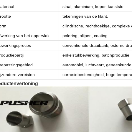
ateriaal
staal, aluminium, koper, kunststof
rootte
tekeningen van de klant.
orm
cilindrische, rechthoekige, complexe
fwerking van het oppervlak
polering, slijpen, coating
ewerkingsproces
conventionele draaibank, externe dra
roductiepartij
enkelstukbewerking, batchproductie
oepassingsgebied
automobiel, luchtvaart, geneeskunde
ijzondere vereisten
corrosiebestendigheid, hoge temper
oductenvertoning