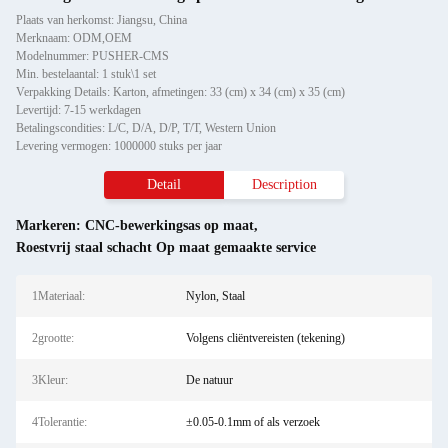
Plaats van herkomst: Jiangsu, China
Merknaam: ODM,OEM
Modelnummer: PUSHER-CMS
Min. bestelaantal: 1 stuk\1 set
Verpakking Details: Karton, afmetingen: 33 (cm) x 34 (cm) x 35 (cm)
Levertijd: 7-15 werkdagen
Betalingscondities: L/C, D/A, D/P, T/T, Western Union
Levering vermogen: 1000000 stuks per jaar
Detail
Description
Markeren:
CNC-bewerkingsas op maat
,
Roestvrij staal schacht Op maat gemaakte service
1Materiaal:
Nylon, Staal
2grootte:
Volgens cliëntvereisten (tekening)
3Kleur:
De natuur
4Tolerantie:
±0.05-0.1mm of als verzoek