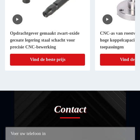
Opdrachtgever gemaakt zwart-oxide
CNC-as van roestvrij
gecoate legering staal schacht voor
hoge koppelcapaciteit
precisie CNC-bewerking
toepassingen
Vind de beste prijs
Vind de be
Contact