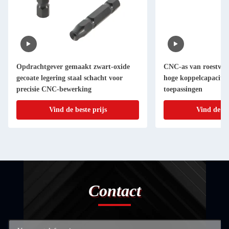
Opdrachtgever gemaakt zwart-oxide
CNC-as van roestvrij
gecoate legering staal schacht voor
hoge koppelcapaciteit
precisie CNC-bewerking
toepassingen
Vind de beste prijs
Vind de be
Contact