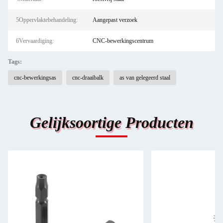
5Oppervlaktebehandeling:
Aangepast verzoek
6Vervaardiging:
CNC-bewerkingscentrum
Tags:
cnc-bewerkingsas
cnc-draaibalk
as van gelegeerd staal
Gelijksoortige Producten