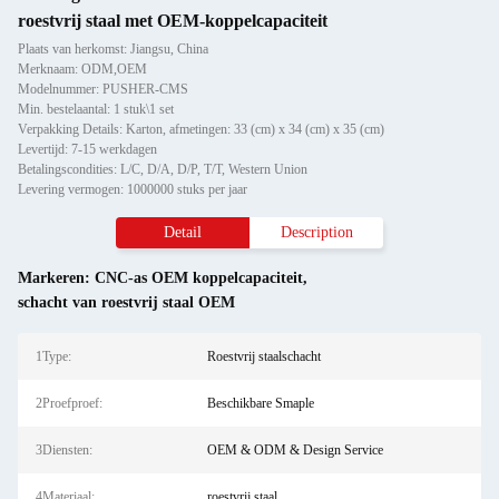
roestvrij staal met OEM-koppelcapaciteit
Plaats van herkomst: Jiangsu, China
Merknaam: ODM,OEM
Modelnummer: PUSHER-CMS
Min. bestelaantal: 1 stuk\1 set
Verpakking Details: Karton, afmetingen: 33 (cm) x 34 (cm) x 35 (cm)
Levertijd: 7-15 werkdagen
Betalingscondities: L/C, D/A, D/P, T/T, Western Union
Levering vermogen: 1000000 stuks per jaar
Detail
Description
Markeren:
CNC-as OEM koppelcapaciteit
,
schacht van roestvrij staal OEM
1Type:
Roestvrij staalschacht
2Proefproef:
Beschikbare Smaple
3Diensten:
OEM & ODM & Design Service
4Materiaal:
roestvrij staal