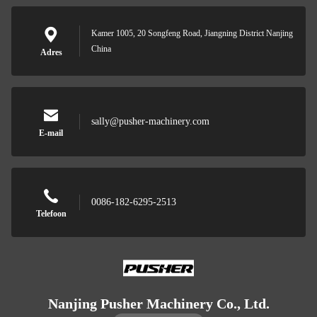
Kamer 1005, 20 Songfeng Road, Jiangning District Nanjing
China
Adres
sally@pusher-machinery.com
E-mail
0086-182-6295-2513
Telefoon
Nanjing Pusher Machinery Co., Ltd.