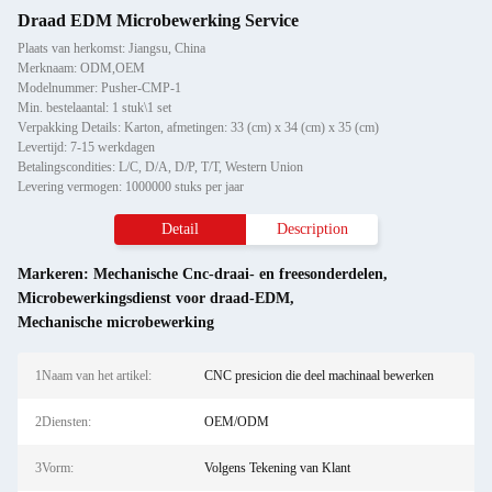
Draad EDM Microbewerking Service
Plaats van herkomst: Jiangsu, China
Merknaam: ODM,OEM
Modelnummer: Pusher-CMP-1
Min. bestelaantal: 1 stuk\1 set
Verpakking Details: Karton, afmetingen: 33 (cm) x 34 (cm) x 35 (cm)
Levertijd: 7-15 werkdagen
Betalingscondities: L/C, D/A, D/P, T/T, Western Union
Levering vermogen: 1000000 stuks per jaar
Detail
Description
Markeren:
Mechanische Cnc-draai- en freesonderdelen
,
Microbewerkingsdienst voor draad-EDM
,
Mechanische microbewerking
1Naam van het artikel:
CNC presicion die deel machinaal bewerken
2Diensten:
OEM/ODM
3Vorm:
Volgens Tekening van Klant