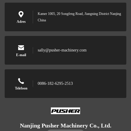
Kamer 1005, 20 Songfeng Road, Jiangning District Nanjing
China
Adres
sally@pusher-machinery.com
E-mail
0086-182-6295-2513
Telefoon
Nanjing Pusher Machinery Co., Ltd.