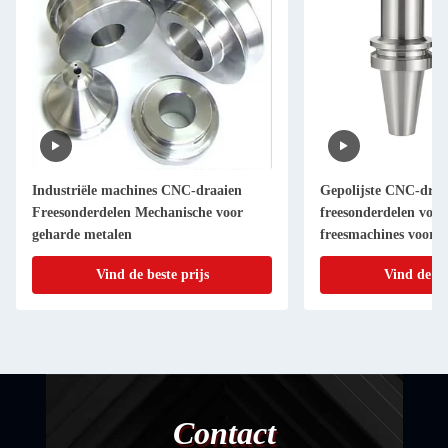
Industriële machines CNC-draaien
Gepolijste CNC-draa
Freesonderdelen Mechanische voor
freesonderdelen voo
geharde metalen
freesmachines voor s
Vind de beste prijs
Vind de be
Contact