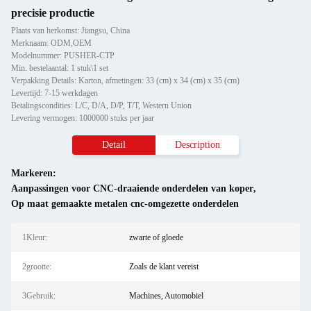
precisie productie
Plaats van herkomst: Jiangsu, China
Merknaam: ODM,OEM
Modelnummer: PUSHER-CTP
Min. bestelaantal: 1 stuk\1 set
Verpakking Details: Karton, afmetingen: 33 (cm) x 34 (cm) x 35 (cm)
Levertijd: 7-15 werkdagen
Betalingscondities: L/C, D/A, D/P, T/T, Western Union
Levering vermogen: 1000000 stuks per jaar
Detail
Description
Markeren:
Aanpassingen voor CNC-draaiende onderdelen van koper
,
Op maat gemaakte metalen cnc-omgezette onderdelen
1Kleur:
zwarte of gloede
2grootte:
Zoals de klant vereist
3Gebruik:
Machines, Automobiel