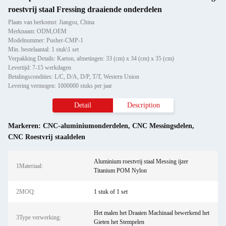
roestvrij staal Fressing draaiende onderdelen
Plaats van herkomst: Jiangsu, China
Merknaam: ODM,OEM
Modelnummer: Pusher-CMP-1
Min. bestelaantal: 1 stuk\1 set
Verpakking Details: Karton, afmetingen: 33 (cm) x 34 (cm) x 35 (cm)
Levertijd: 7-15 werkdagen
Betalingscondities: L/C, D/A, D/P, T/T, Western Union
Levering vermogen: 1000000 stuks per jaar
Detail
Description
Markeren:
CNC-aluminiumonderdelen
,
CNC Messingsdelen
,
CNC Roestvrij staaldelen
Aluminium roestvrij staal Messing ijzer
1Materiaal:
Titanium POM Nylon
2MOQ:
1 stuk of 1 set
Het malen het Draaien Machinaal bewerkend het
3Type verwerking:
Gieten het Stempelen