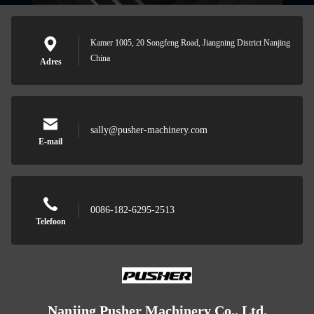
Kamer 1005, 20 Songfeng Road, Jiangning District Nanjing
China
Adres
sally@pusher-machinery.com
E-mail
0086-182-6295-2513
Telefoon
Nanjing Pusher Machinery Co., Ltd.