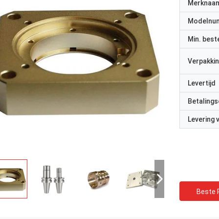
Merknaa
Modelnu
Min. best
Verpakkin
Levertijd
Betalings
Levering
Beste P