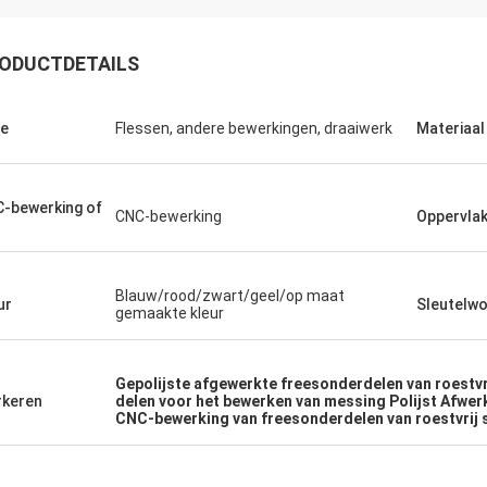
ODUCTDETAILS
Kevin
Kamil.
e
Flessen, andere bewerkingen, draaiwerk
Materiaal
jullie bedanken voor de jongens die
Goede kwaliteit, concurr
rdig en behulpzaam voor ons zijn.
uitstekende communicat
-bewerking of
CNC-bewerking
Oppervla
t
Blauw/rood/zwart/geel/op maat
ur
Sleutelw
gemaakte kleur
Gepolijste afgewerkte freesonderdelen van roestvri
keren
delen voor het bewerken van messing Polijst Afwer
CNC-bewerking van freesonderdelen van roestvrij 