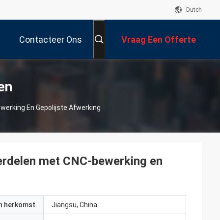
Dutch
Contacteer Ons
Vraag Een Offerte
Aan
en
werking En Gepolijste Afwerking
nderdelen met CNC-bewerking en
an herkomst
Jiangsu, China