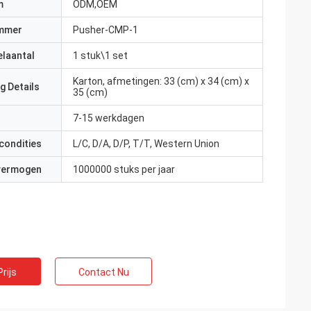
m
ODM,OEM
mmer
Pusher-CMP-1
elaantal
1 stuk\1 set
Karton, afmetingen: 33 (cm) x 34 (cm) x
g Details
35 (cm)
7-15 werkdagen
condities
L/C, D/A, D/P, T/T, Western Union
 vermogen
1000000 stuks per jaar
rijs
Contact Nu