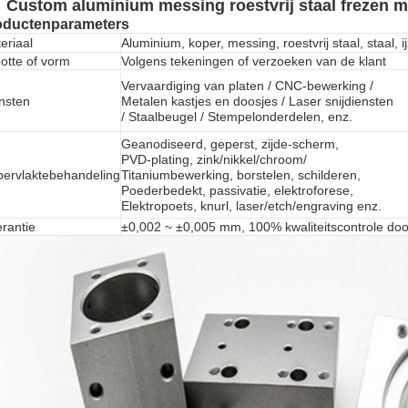
Custom aluminium messing roestvrij staal frezen m
oductenparameters
eriaal
Aluminium, koper, messing, roestvrij staal, staal, ij
otte of vorm
Volgens tekeningen of verzoeken van de klant
Vervaardiging van platen / CNC-bewerking /
nsten
Metalen kastjes en doosjes / Laser snijdiensten
/ Staalbeugel / Stempelonderdelen, enz.
Geanodiseerd, geperst, zijde-scherm,
PVD-plating, zink/nikkel/chroom/
ervlaktebehandeling
Titaniumbewerking, borstelen, schilderen,
Poederbedekt, passivatie, elektroforese,
Elektropoets, knurl, laser/etch/engraving enz.
erantie
±0,002 ~ ±0,005 mm, 100% kwaliteitscontrole doo