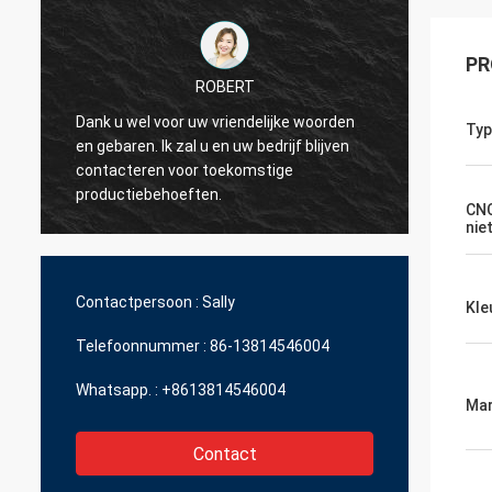
PR
ROBERT
Dank u wel voor uw vriendelijke woorden
Typ
en gebaren. Ik zal u en uw bedrijf blijven
Ik wil 
contacteren voor toekomstige
erg aa
productiebehoeften.
CNC
nie
Contactpersoon :
Sally
Kle
Telefoonnummer :
86-13814546004
Whatsapp. :
+8613814546004
Mar
Contact