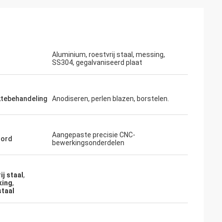
Aluminium, roestvrij staal, messing,
SS304, gegalvaniseerd plaat
erende prijs en
ie.
ktebehandeling
Anodiseren, perlen blazen, borstelen.
Aangepaste precisie CNC-
oord
bewerkingsonderdelen
j staal
,
king
,
staal