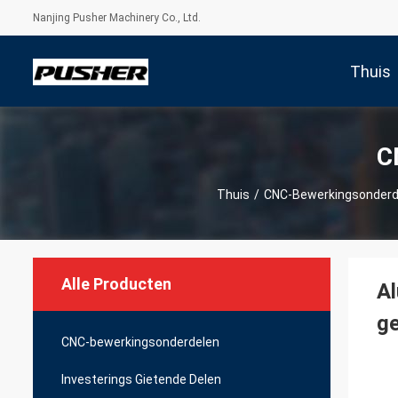
Nanjing Pusher Machinery Co., Ltd.
Thuis
C
Thuis
/
CNC-Bewerkingsonderd
Alle Producten
Al
ge
CNC-bewerkingsonderdelen
Investerings Gietende Delen