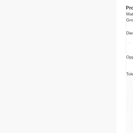
Pr
Mat
Gro
Die
Opp
Tol